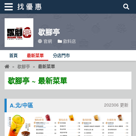
歇腳亭
找優惠
官網
飲料店
首頁
首頁
最新菜單
分店門市
優惠活動
歇腳亭
最新菜單
折價卷
歇腳亭 ~ 最新菜單
線上DM
找菜單
A.北/中區
202306 更新
品牌總覽