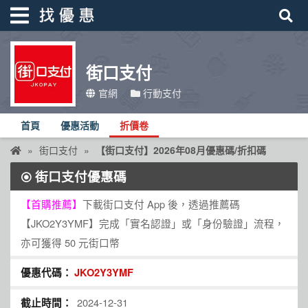
街口支付
找優惠
官網
行動支付
首頁
首頁
優惠活動
折價卷
優惠活動
街口支付
【街口支付】2026年08月優惠碼/折扣碼
折價卷
街口支付優惠碼
線上DM
【首購推薦】
下載街口支付 App 後，透過推薦碼
找菜單
【JKO2Y3YMF】完成「實名認證」或「身份驗證」流程，
品牌總覽
亦可獲得 50 元街口幣
JKO2Y3YMF
2024-12-31