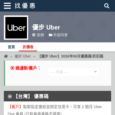
優步 Uber
找優惠
官網
外送叫車
首頁
首頁
折價卷
優惠活動
優步 Uber
【優步 Uber】2026年08月優惠碼/折扣碼
折價卷
過濾新/舊戶：
線上DM
找菜單
品牌總覽
【台灣】
優惠碼
【舊戶】
點取指定連結並綁定信用卡，可享 2 個月 Uber
One 會員 (已有會員資格不適用)