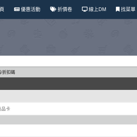
頁
優惠活動
折價卷
線上DM
找菜單
碼/折扣碼
商品卡