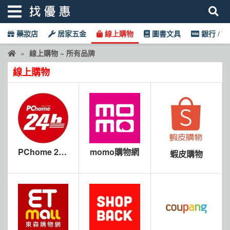
藥妝店
居家五金
線上購物
圖書文具
銀行 / 
找優惠
線上購物 ~ 所有品牌
線上購物
首頁
優惠活動
折價卷
線上DM
PChome 24h
momo購物網
蝦皮購物
找菜單
購物
品牌總覽