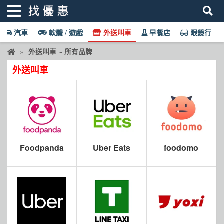
汽車
軟體 / 遊戲
外送叫車
早餐店
眼鏡行
找優惠
外送叫車 ~ 所有品牌
外送叫車
首頁
優惠活動
折價卷
線上DM
Foodpanda
Uber Eats
foodomo
找菜單
品牌總覽