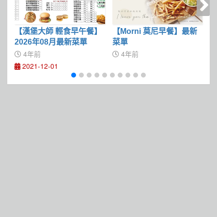
【漢堡大師 輕食早午餐】
【Morni 莫尼早餐】最新
【
2026年08月最新菜單
菜單
0
4年前
4年前
2021-12-01