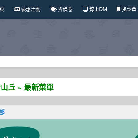
頁
優惠活動
折價卷
線上DM
找菜單
山丘 ~ 最新菜單
北部