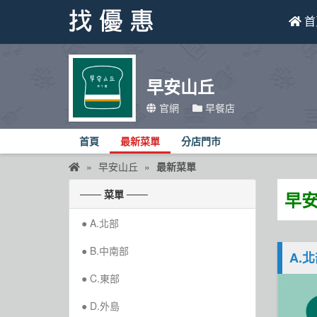
首
找優惠
早安山丘
首頁
官網
早餐店
優惠活動
首頁
最新菜單
分店門市
折價卷
早安山丘
最新菜單
線上DM
─── 菜單 ───
早安
找菜單
A.北部
品牌總覽
B.中南部
A.
C.東部
D.外島