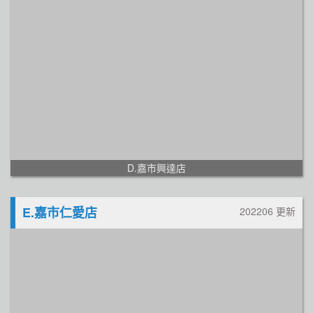
D.嘉市興達店
E.嘉市仁愛店
202206 更新