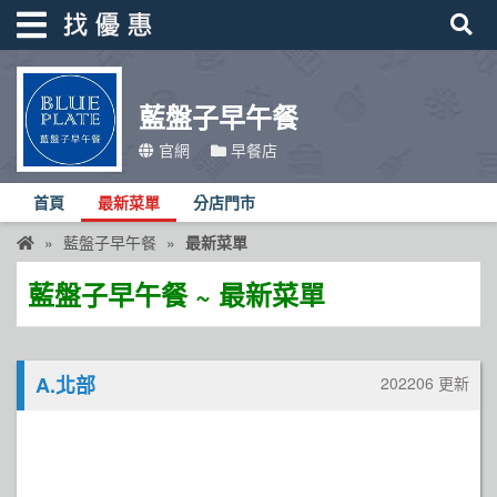
藍盤子早午餐
找優惠
官網
早餐店
首頁
首頁
最新菜單
分店門市
優惠活動
藍盤子早午餐
最新菜單
折價卷
藍盤子早午餐 ~ 最新菜單
線上DM
找菜單
A.北部
202206 更新
品牌總覽