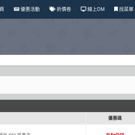
頁
優惠活動
折價卷
線上DM
找菜單
優惠碼
 $50 搭車金
4k8q0l48