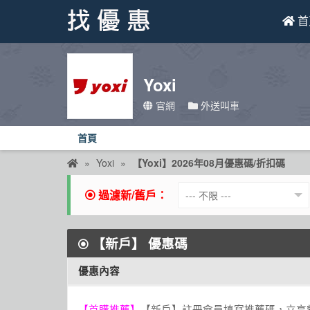
首
找優惠
Yoxi
首頁
官網
外送叫車
優惠活動
首頁
折價卷
Yoxi
【Yoxi】2026年08月優惠碼/折扣碼
線上DM
過濾新/舊戶：
找菜單
【新戶】
優惠碼
品牌總覽
優惠內容
【首購推薦】
【新戶】註冊會員填寫推薦碼，立享額外